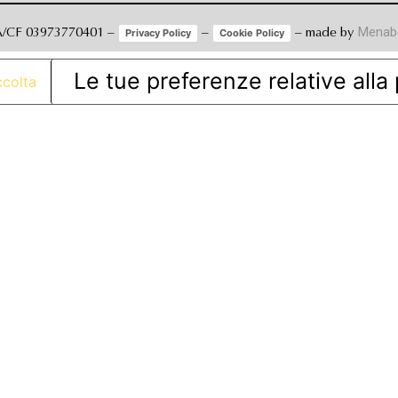
VA/CF 03973770401 –
–
– made by
Menab
Privacy Policy
Cookie Policy
Le tue preferenze relative alla
ccolta